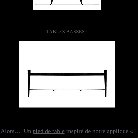
TABLES BASSES :
Alors… Un
pied de table
inspiré de notre applique «