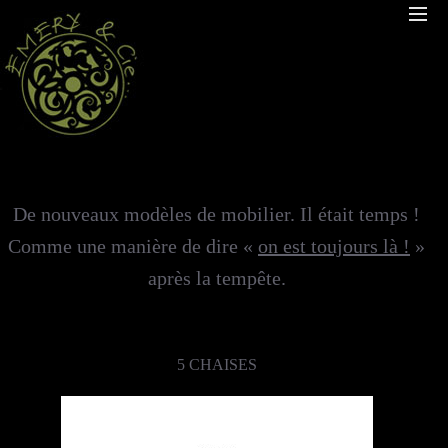
De nouveaux modèles de mobilier. Il était temps !
Comme une manière de dire «
on est toujours là !
»
après la tempête.
5 CHAISES