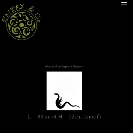
L = 83cm et H = 52cm (motif)