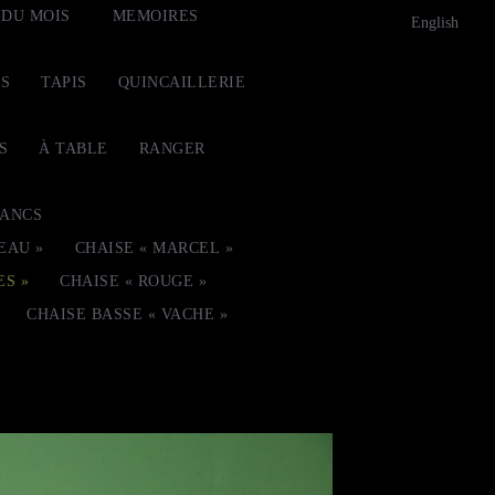
 DU MOIS
MEMOIRES
English
TS
TAPIS
QUINCAILLERIE
S
À TABLE
RANGER
ANCS
EAU »
CHAISE « MARCEL »
ES »
CHAISE « ROUGE »
CHAISE BASSE « VACHE »