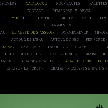
ÈS EMERY
CATALOGUE
NOUVEAUTÉS
PALETTES
CONTACT
DEMANDER UN DEVIS
RES
MOBILIER
LUMIÈRES
GRILLES
PAPIERS PEIN
LE SUR-MESURE
EAU
LE GESTE DE S’ASSEOIR
DORMIR/RÊVER
MIROIR
AUTOUR DE L’EAU
AUTOUR DU FEU
FER FORGÉ
CHAISES
FAUTEUILS
TABOURETS
BANQUETTES
B
CHAISE « GOTHIQUE »
CHAISE « IZNIK »
CHAISE « OIS
RANCHE »
CHAISE « ECAILLES »
CHAISE « HERBES FOLL
CHAISE « LA FORÊT »
CHAISE « MÉCHANTS ENFANTS »