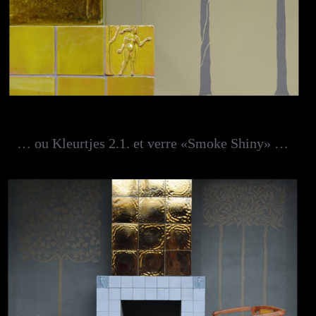
… ou Kleurtjes 2.1. et verre «Smoke Shiny» …