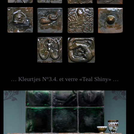
… Kleurtjes N°3.4. et verre «Teal Shiny» …