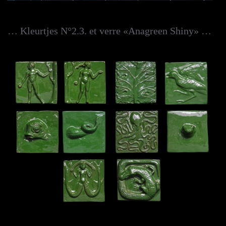
… Kleurtjes N°2.3. et verre «Anagreen Shiny» …